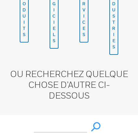
O
G
R
D
D
I
V
U
U
C
I
S
I
I
C
T
T
E
E
R
S
L
S
I
S
E
S
OU RECHERCHEZ QUELQUE
CHOSE D’AUTRE CI-
DESSOUS