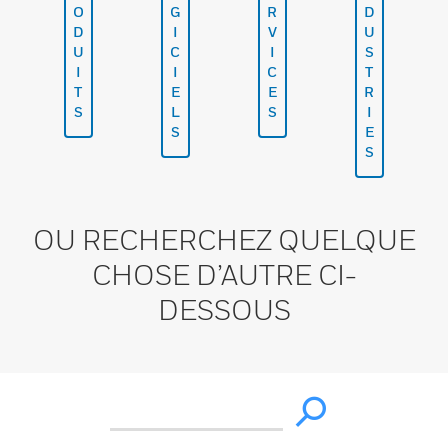
O
G
R
D
D
I
V
U
U
C
I
S
I
I
C
T
T
E
E
R
S
L
S
I
S
E
S
OU RECHERCHEZ QUELQUE
CHOSE D’AUTRE CI-
DESSOUS