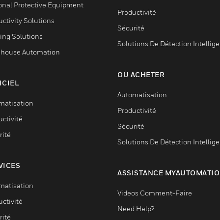
onal Protective Equipment
Productivité
ctivity Solutions
Sécurité
ing Solutions
Solutions De Détection Intellig
house Automation
OÙ ACHETER
ICIEL
Automatisation
matisation
Productivité
ctivité
Sécurité
rité
Solutions De Détection Intellig
VICES
ASSISTANCE MYAUTOMATI
matisation
Videos Comment-Faire
ctivité
Need Help?
rité