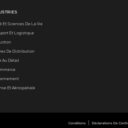
USTRIES
é Et Sciences De La Vie
sport Et Logistique
uction
res De Distribution
e Au Détail
ommerce
ernement
nse Et Aérospatiale
Conditions
Déclarations De Confid