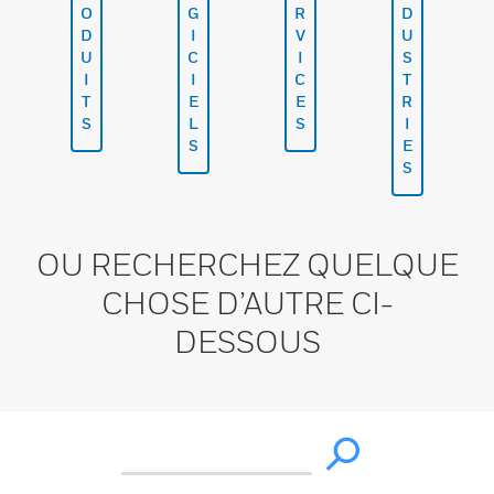
O
G
R
D
D
I
V
U
U
C
I
S
I
I
C
T
T
E
E
R
S
L
S
I
S
E
S
OU RECHERCHEZ QUELQUE
CHOSE D’AUTRE CI-
DESSOUS