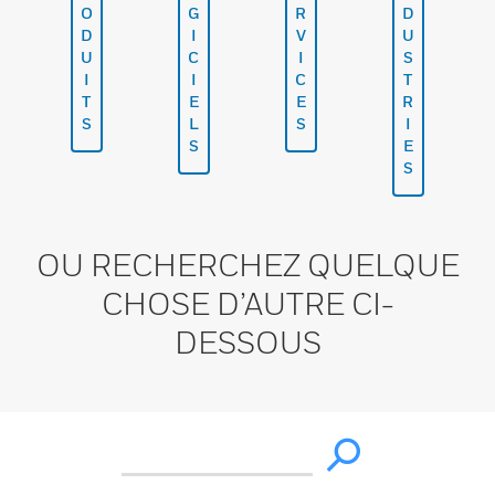
O
G
R
D
D
I
V
U
U
C
I
S
I
I
C
T
T
E
E
R
S
L
S
I
S
E
S
OU RECHERCHEZ QUELQUE
CHOSE D’AUTRE CI-
DESSOUS