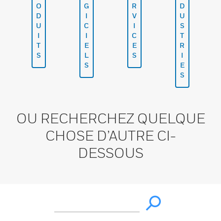
O
G
R
D
D
I
V
U
U
C
I
S
I
I
C
T
T
E
E
R
S
L
S
I
S
E
S
OU RECHERCHEZ QUELQUE
CHOSE D’AUTRE CI-
DESSOUS