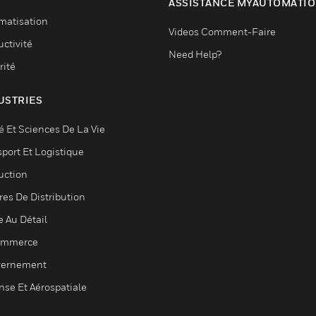
ASSISTANCE MYAUTOMATI
matisation
Videos Comment-Faire
ctivité
Need Help?
rité
USTRIES
é Et Sciences De La Vie
sport Et Logistique
uction
res De Distribution
e Au Détail
ommerce
ernement
nse Et Aérospatiale