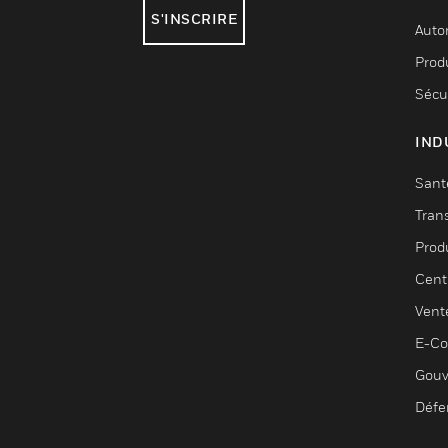
S'INSCRIRE
Auto
Produ
Sécu
IND
Sant
Tran
Prod
Cent
Vent
E-C
Gouv
Défe