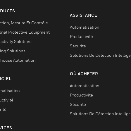
DUCTS
ASSISTANCE
ction, Mesure Et Contrôle
Automatisation
onal Protective Equipment
Productivité
ctivity Solutions
Sécurité
ing Solutions
Solutions De Détection Intellig
house Automation
OÙ ACHETER
ICIEL
Automatisation
matisation
Productivité
ctivité
Sécurité
rité
Solutions De Détection Intellig
VICES