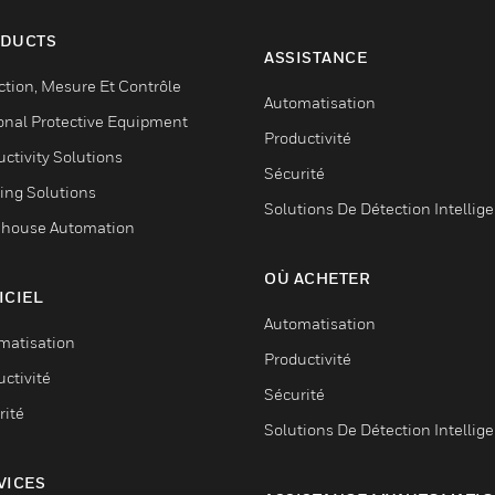
DUCTS
ASSISTANCE
ction, Mesure Et Contrôle
Automatisation
onal Protective Equipment
Productivité
ctivity Solutions
Sécurité
ing Solutions
Solutions De Détection Intellig
house Automation
OÙ ACHETER
ICIEL
Automatisation
matisation
Productivité
ctivité
Sécurité
rité
Solutions De Détection Intellig
VICES