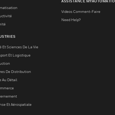
ASSISTANCE MYAUTOMATI
matisation
Videos Comment-Faire
ctivité
Need Help?
rité
USTRIES
é Et Sciences De La Vie
sport Et Logistique
uction
res De Distribution
e Au Détail
ommerce
ernement
nse Et Aérospatiale