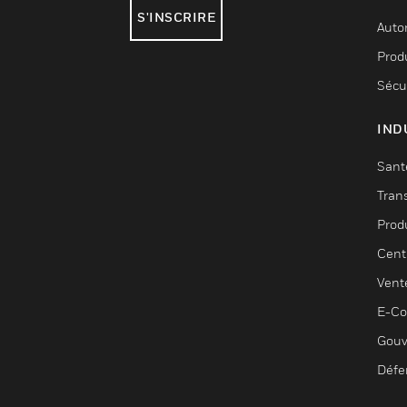
S'INSCRIRE
Auto
Produ
Sécu
IND
Sant
Tran
Prod
Cent
Vent
E-C
Gouv
Défe