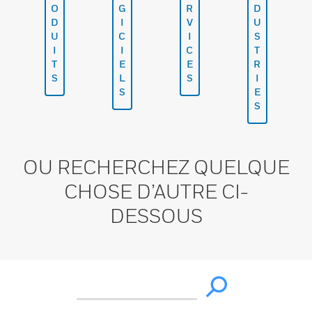
O
G
R
D
D
I
V
U
U
C
I
S
I
I
C
T
T
E
E
R
S
L
S
I
S
E
S
OU RECHERCHEZ QUELQUE
CHOSE D’AUTRE CI-
DESSOUS