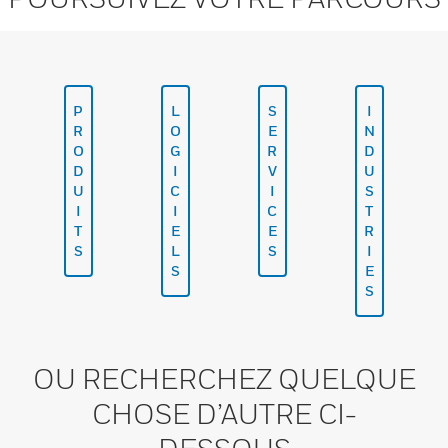
P
L
S
I
R
O
E
N
O
G
R
D
D
I
V
U
U
C
I
S
I
I
C
T
T
E
E
R
S
L
S
I
S
E
S
OU RECHERCHEZ QUELQUE
CHOSE D’AUTRE CI-