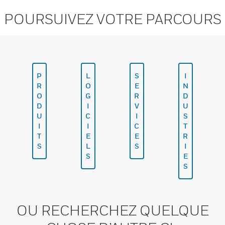
POURSUIVEZ VOTRE PARCOURS
P
L
S
I
R
O
E
N
O
G
R
D
D
I
V
U
U
C
I
S
I
I
C
T
T
E
E
R
S
L
S
I
S
E
S
OU RECHERCHEZ QUELQUE