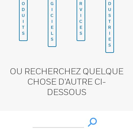
O
G
R
D
D
I
V
U
U
C
I
S
I
I
C
T
T
E
E
R
S
L
S
I
S
E
S
OU RECHERCHEZ QUELQUE
CHOSE D’AUTRE CI-
DESSOUS