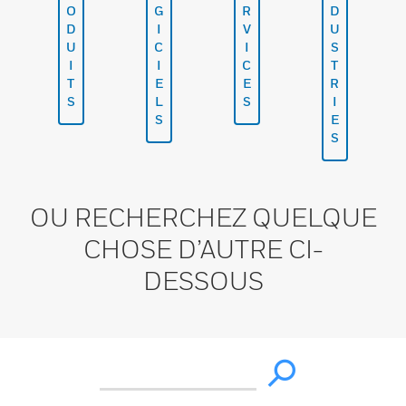
O
G
R
D
D
I
V
U
U
C
I
S
I
I
C
T
T
E
E
R
S
L
S
I
S
E
S
OU RECHERCHEZ QUELQUE
CHOSE D’AUTRE CI-
DESSOUS