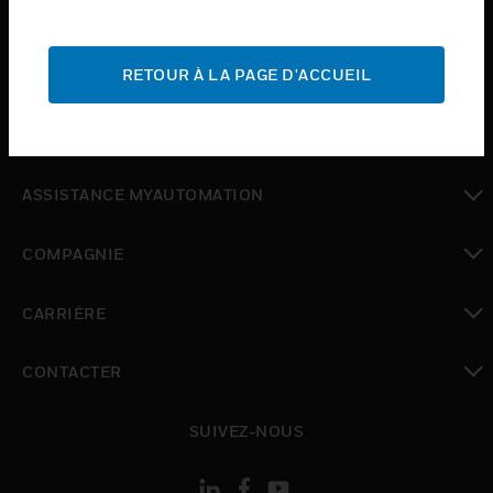
toggle view
INDUSTRIES
toggle view
RETOUR À LA PAGE D'ACCUEIL
ASSISTANCE
toggle view
OÙ ACHETER
toggle view
ASSISTANCE MYAUTOMATION
toggle view
COMPAGNIE
toggle view
CARRIÈRE
toggle view
CONTACTER
toggle view
SUIVEZ-NOUS