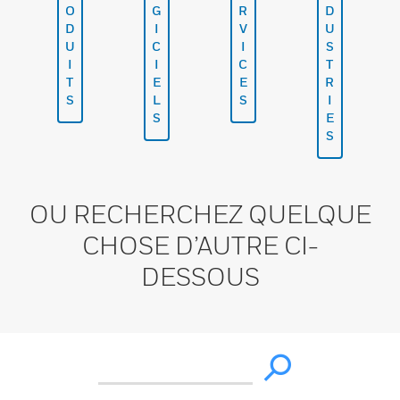
O
G
R
D
D
I
V
U
U
C
I
S
I
I
C
T
T
E
E
R
S
L
S
I
S
E
S
OU RECHERCHEZ QUELQUE
CHOSE D’AUTRE CI-
DESSOUS