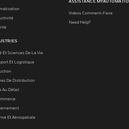
ASSISTANCE MYAUTOMATI
matisation
Videos Comment-Faire
ctivité
Need Help?
rité
USTRIES
é Et Sciences De La Vie
sport Et Logistique
uction
res De Distribution
e Au Détail
ommerce
ernement
nse Et Aérospatiale