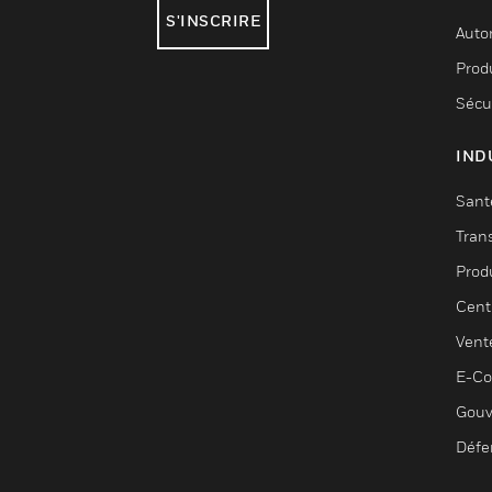
S'INSCRIRE
Auto
Produ
Sécu
IND
Sant
Tran
Prod
Cent
Vent
E-C
Gouv
Défe