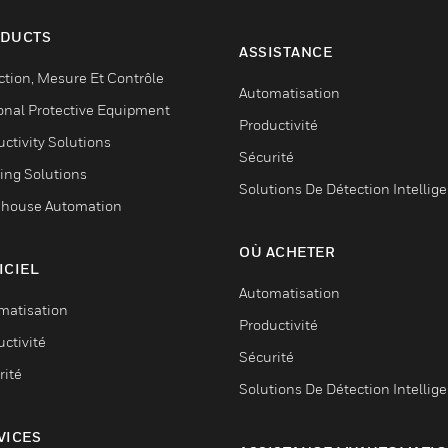
DUCTS
ASSISTANCE
ction, Mesure Et Contrôle
Automatisation
onal Protective Equipment
Productivité
ctivity Solutions
Sécurité
ing Solutions
Solutions De Détection Intellig
house Automation
OÙ ACHETER
ICIEL
Automatisation
matisation
Productivité
ctivité
Sécurité
rité
Solutions De Détection Intellig
VICES