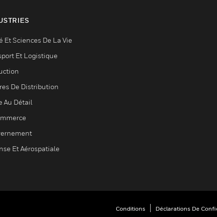
USTRIES
é Et Sciences De La Vie
sport Et Logistique
uction
res De Distribution
e Au Détail
ommerce
ernement
nse Et Aérospatiale
Conditions
Déclarations De Confid