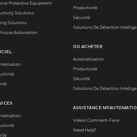
onal Protective Equipment
Productivité
ctivity Solutions
Sécurité
ing Solutions
Solutions De Détection Intellig
house Automation
OÙ ACHETER
ICIEL
Automatisation
matisation
Productivité
ctivité
Sécurité
rité
Solutions De Détection Intellig
VICES
ASSISTANCE MYAUTOMATI
matisation
Videos Comment-Faire
ctivité
Need Help?
rité