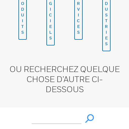
O
G
R
D
D
I
V
U
U
C
I
S
I
I
C
T
T
E
E
R
S
L
S
I
S
E
S
OU RECHERCHEZ QUELQUE
CHOSE D’AUTRE CI-
DESSOUS