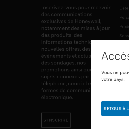
Inscrivez-vous pour recevoir
Déte
des communications
Pers
exclusives de Honeywell,
Produ
notamment des mises à jour
des produits, des
Sens
informations techniques, de
Ware
nouvelles offres, des
Accès
événements et actualités,
des sondages, nos
LOG
promotions ainsi que divers
Vous ne pouv
Auto
sujets connexes par
votre pays.
téléphone, courriel et autres
Produ
formes de communication
Sécu
électronique.
RETOUR À L
SER
S'INSCRIRE
Auto