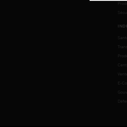
Produ
Sécu
IND
Sant
Tran
Prod
Cent
Vent
E-C
Gouv
Défe