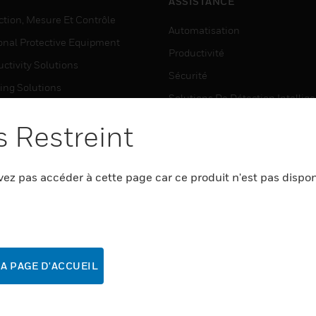
ASSISTANCE
ction, Mesure Et Contrôle
Automatisation
onal Protective Equipment
Productivité
ctivity Solutions
Sécurité
ing Solutions
Solutions De Détection Intellig
house Automation
 Restreint
OÙ ACHETER
ICIEL
Automatisation
ez pas accéder à cette page car ce produit n'est pas dispo
matisation
Productivité
ctivité
Sécurité
rité
Solutions De Détection Intellig
A PAGE D'ACCUEIL
VICES
ASSISTANCE MYAUTOMATI
matisation
Videos Comment-Faire