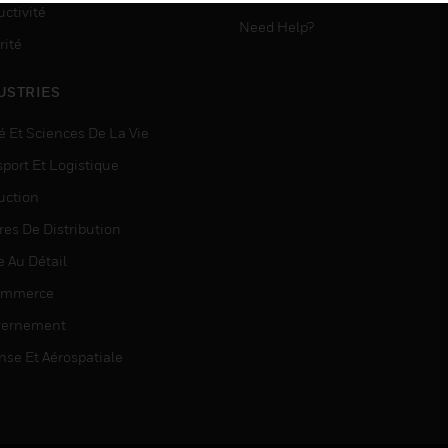
ctivité
Need Help?
rité
USTRIES
é Et Sciences De La Vie
sport Et Logistique
uction
res De Distribution
e Au Détail
ommerce
ernement
nse Et Aérospatiale