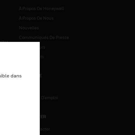
À Propos De Honeywell
À Propos De Nous
Nouvelles
Communiqués De Presse
entes
Investisseurs
Événements
nible dans
CARRIÈRE
Carrière
Recherche D'emploi
entes
CONTACTER
ON
Nous Contacter