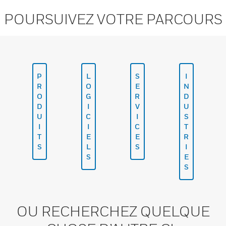
POURSUIVEZ VOTRE PARCOURS
P
L
S
I
R
O
E
N
O
G
R
D
D
I
V
U
U
C
I
S
I
I
C
T
T
E
E
R
S
L
S
I
S
E
S
OU RECHERCHEZ QUELQUE