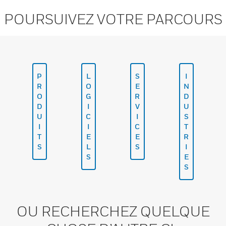
POURSUIVEZ VOTRE PARCOURS
P
L
S
I
R
O
E
N
O
G
R
D
D
I
V
U
U
C
I
S
I
I
C
T
T
E
E
R
S
L
S
I
S
E
S
OU RECHERCHEZ QUELQUE