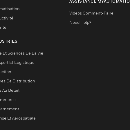
ASSISTANCE MYAUTOMATI
matisation
Videos Comment-Faire
ctivité
Need Help?
rité
USTRIES
é Et Sciences De La Vie
sport Et Logistique
uction
res De Distribution
e Au Détail
ommerce
ernement
nse Et Aérospatiale