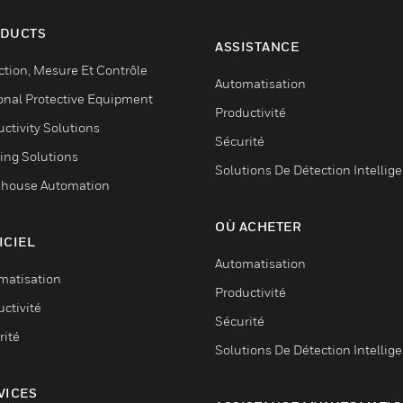
DUCTS
ASSISTANCE
ction, Mesure Et Contrôle
Automatisation
onal Protective Equipment
Productivité
ctivity Solutions
Sécurité
ing Solutions
Solutions De Détection Intellig
house Automation
OÙ ACHETER
ICIEL
Automatisation
matisation
Productivité
ctivité
Sécurité
rité
Solutions De Détection Intellig
VICES