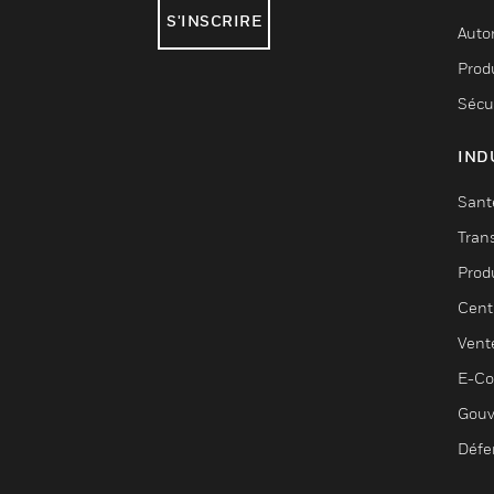
S'INSCRIRE
Auto
Produ
Sécu
IND
Sant
Tran
Prod
Cent
Vent
E-C
Gouv
Défe