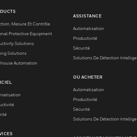
DUCTS
ASSISTANCE
ction, Mesure Et Contrôle
Automatisation
onal Protective Equipment
Productivité
ctivity Solutions
Sécurité
ing Solutions
Solutions De Détection Intellig
house Automation
OÙ ACHETER
ICIEL
Automatisation
matisation
Productivité
ctivité
Sécurité
rité
Solutions De Détection Intellig
VICES