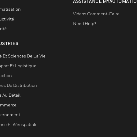
ASSISTANCE MYAUTOMATI
matisation
Videos Comment-Faire
ctivité
Need Help?
rité
USTRIES
é Et Sciences De La Vie
sport Et Logistique
uction
res De Distribution
e Au Détail
ommerce
ernement
nse Et Aérospatiale