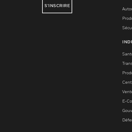
S'INSCRIRE
Auto
Produ
Sécu
IND
Sant
Tran
Prod
Cent
Vent
E-C
Gouv
Défe