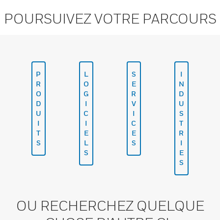
POURSUIVEZ VOTRE PARCOURS
P
L
S
I
R
O
E
N
O
G
R
D
D
I
V
U
U
C
I
S
I
I
C
T
T
E
E
R
S
L
S
I
S
E
S
OU RECHERCHEZ QUELQUE