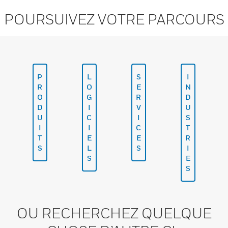
POURSUIVEZ VOTRE PARCOURS
P
L
S
I
R
O
E
N
O
G
R
D
D
I
V
U
U
C
I
S
I
I
C
T
T
E
E
R
S
L
S
I
S
E
S
OU RECHERCHEZ QUELQUE