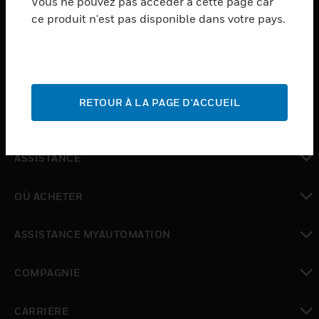
Vous ne pouvez pas accéder à cette page car
PRODUCTS
ce produit n'est pas disponible dans votre pays.
toggle view
LOGICIEL
toggle view
SERVICES
RETOUR À LA PAGE D'ACCUEIL
toggle view
INDUSTRIES
toggle view
ASSISTANCE
toggle view
OÙ ACHETER
toggle view
ASSISTANCE MYAUTOMATION
toggle view
COMPAGNIE
toggle view
CARRIÈRE