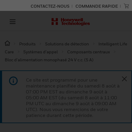
CONTACTEZ-NOUS
COMMANDE RAPIDE
Produits
Solutions de détection
Intelligent Life
Care
Systèmes d'appel
Composants centraux
Bloc d'alimentation monophasé 24 V c.c. (5 A)
Ce site est programmé pour une
maintenance planifiée du samedi 8 août à
07:00 PM EST au dimanche 9 août à
05:00 AM EST (du samedi 8 août à 11:00
PM UTC au dimanche 9 août à 09:00 AM
UTC). Nous vous remercions de votre
patience durant cette période.