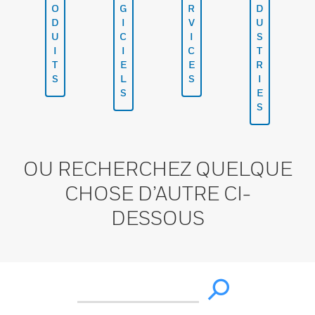
O
G
R
D
D
I
V
U
U
C
I
S
I
I
C
T
T
E
E
R
S
L
S
I
S
E
S
OU RECHERCHEZ QUELQUE
CHOSE D’AUTRE CI-
DESSOUS