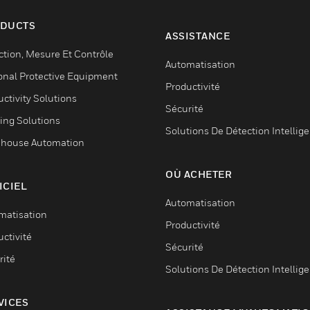
DUCTS
ASSISTANCE
ction, Mesure Et Contrôle
Automatisation
onal Protective Equipment
Productivité
ctivity Solutions
Sécurité
ing Solutions
Solutions De Détection Intellig
house Automation
OÙ ACHETER
ICIEL
Automatisation
matisation
Productivité
ctivité
Sécurité
rité
Solutions De Détection Intellig
VICES