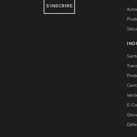
S'INSCRIRE
Auto
Produ
Sécu
IND
Sant
Tran
Prod
Cent
Vent
E-C
Gouv
Défe