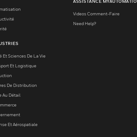
ASSISTANCE MYAUTOMATI
matisation
Videos Comment-Faire
ctivité
Need Help?
rité
USTRIES
é Et Sciences De La Vie
sport Et Logistique
uction
res De Distribution
e Au Détail
ommerce
ernement
nse Et Aérospatiale