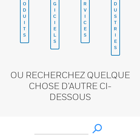
O
G
R
D
D
I
V
U
U
C
I
S
I
I
C
T
T
E
E
R
S
L
S
I
S
E
S
OU RECHERCHEZ QUELQUE
CHOSE D’AUTRE CI-
DESSOUS