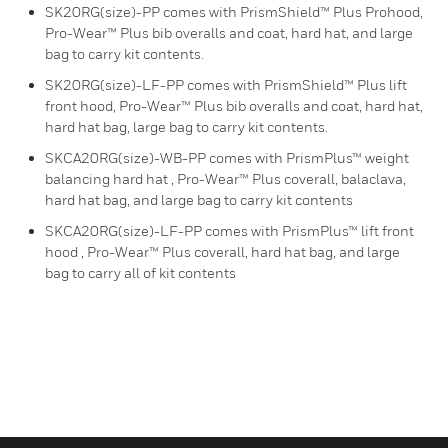
SK20RG(size)-PP comes with PrismShield™ Plus Prohood,
Pro-Wear™ Plus bib overalls and coat, hard hat, and large
bag to carry kit contents.
SK20RG(size)-LF-PP comes with PrismShield™ Plus lift
front hood, Pro-Wear™ Plus bib overalls and coat, hard hat,
hard hat bag, large bag to carry kit contents.
SKCA20RG(size)-WB-PP comes with PrismPlus™ weight
balancing hard hat , Pro-Wear™ Plus coverall, balaclava,
hard hat bag, and large bag to carry kit contents
SKCA20RG(size)-LF-PP comes with PrismPlus™ lift front
hood , Pro-Wear™ Plus coverall, hard hat bag, and large
bag to carry all of kit contents