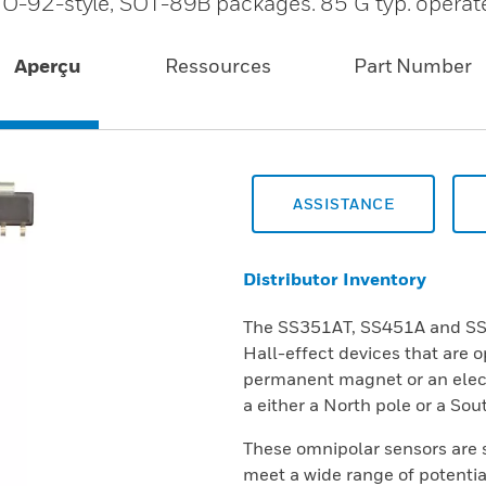
 TO-92-style, SOT-89B packages. 85 G typ. operat
Aperçu
Ressources
Part Number
ASSISTANCE
Distributor Inventory
The SS351AT, SS451A and SS55
Hall-effect devices that are 
permanent magnet or an elec
a either a North pole or a Sou
These omnipolar sensors are s
meet a wide range of potenti