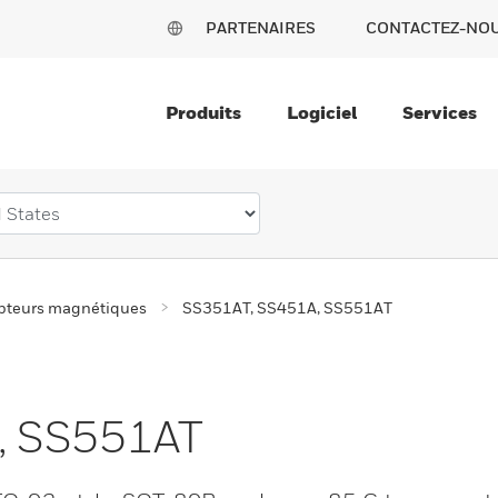
PARTENAIRES
CONTACTEZ-NO
Produits
Logiciel
Services
pteurs magnétiques
SS351AT, SS451A, SS551AT
, SS551AT