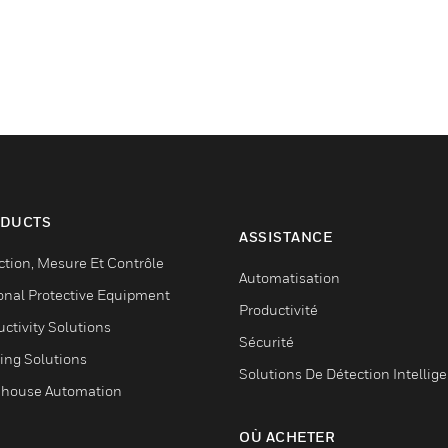
DUCTS
ASSISTANCE
ction, Mesure Et Contrôle
Automatisation
onal Protective Equipment
Productivité
ctivity Solutions
Sécurité
ing Solutions
Solutions De Détection Intellig
house Automation
OÙ ACHETER