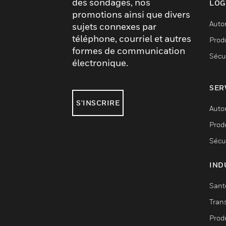
des sondages, nos
LOG
promotions ainsi que divers
Auto
sujets connexes par
téléphone, courriel et autres
Produ
formes de communication
Sécu
électronique.
SER
S'INSCRIRE
Auto
Produ
Sécu
IND
Sant
Tran
Prod