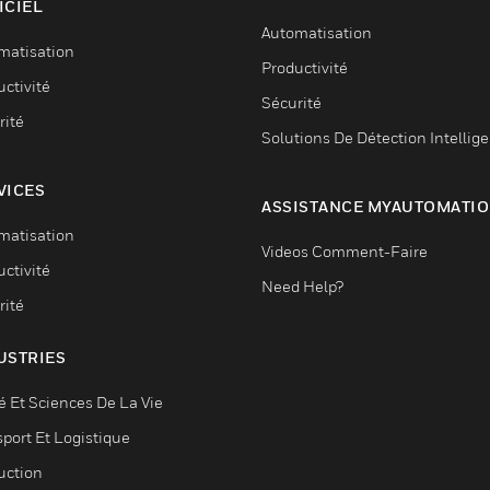
ICIEL
Automatisation
matisation
Productivité
ctivité
Sécurité
rité
Solutions De Détection Intellig
VICES
ASSISTANCE MYAUTOMATI
matisation
Videos Comment-Faire
ctivité
Need Help?
rité
USTRIES
é Et Sciences De La Vie
sport Et Logistique
uction