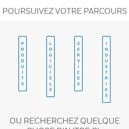
POURSUIVEZ VOTRE PARCOURS
P
L
S
I
R
O
E
N
O
G
R
D
D
I
V
U
U
C
I
S
I
I
C
T
T
E
E
R
S
L
S
I
S
E
S
OU RECHERCHEZ QUELQUE