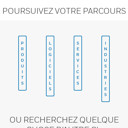
POURSUIVEZ VOTRE PARCOURS
P
L
S
I
R
O
E
N
O
G
R
D
D
I
V
U
U
C
I
S
I
I
C
T
T
E
E
R
S
L
S
I
S
E
S
OU RECHERCHEZ QUELQUE