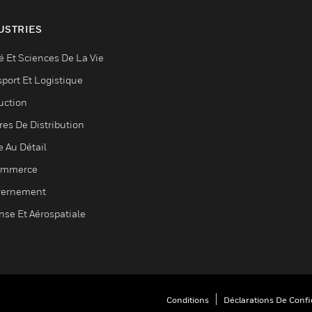
USTRIES
é Et Sciences De La Vie
sport Et Logistique
uction
res De Distribution
e Au Détail
ommerce
ernement
nse Et Aérospatiale
Conditions
Déclarations De Confid