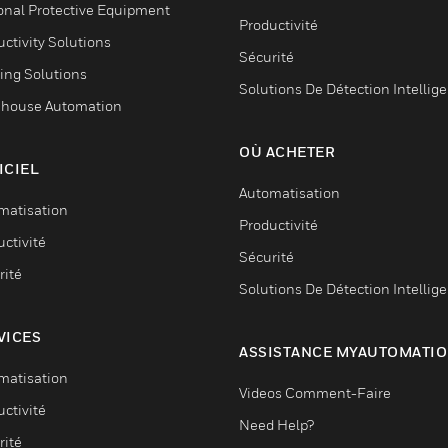
onal Protective Equipment
Productivité
ctivity Solutions
Sécurité
ing Solutions
Solutions De Détection Intellig
house Automation
OÙ ACHETER
ICIEL
Automatisation
matisation
Productivité
ctivité
Sécurité
rité
Solutions De Détection Intellig
VICES
ASSISTANCE MYAUTOMATI
matisation
Videos Comment-Faire
ctivité
Need Help?
rité