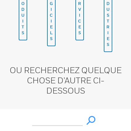
O
G
R
D
D
I
V
U
U
C
I
S
I
I
C
T
T
E
E
R
S
L
S
I
S
E
S
OU RECHERCHEZ QUELQUE
CHOSE D’AUTRE CI-
DESSOUS