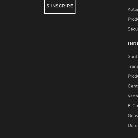
S'INSCRIRE
Auto
Produ
Sécu
IND
Sant
Tran
Prod
Cent
Vent
E-C
Gouv
Défe