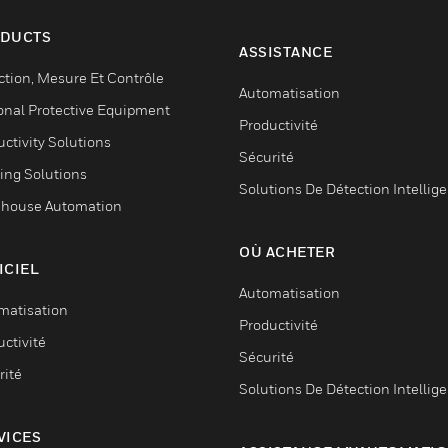
DUCTS
ASSISTANCE
ction, Mesure Et Contrôle
Automatisation
onal Protective Equipment
Productivité
ctivity Solutions
Sécurité
ing Solutions
Solutions De Détection Intellig
house Automation
OÙ ACHETER
ICIEL
Automatisation
matisation
Productivité
ctivité
Sécurité
rité
Solutions De Détection Intellig
VICES