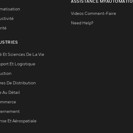
ASSISTANCE MYAUTOMATI
matisation
Videos Comment-Faire
ctivité
Need Help?
rité
USTRIES
é Et Sciences De La Vie
sport Et Logistique
uction
res De Distribution
e Au Détail
ommerce
ernement
nse Et Aérospatiale