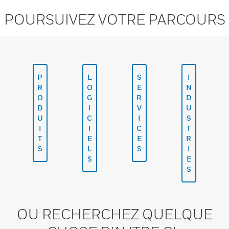
POURSUIVEZ VOTRE PARCOURS
P
L
S
I
R
O
E
N
O
G
R
D
D
I
V
U
U
C
I
S
I
I
C
T
T
E
E
R
S
L
S
I
S
E
S
OU RECHERCHEZ QUELQUE