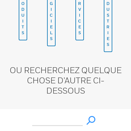
O
G
R
D
D
I
V
U
U
C
I
S
I
I
C
T
T
E
E
R
S
L
S
I
S
E
S
OU RECHERCHEZ QUELQUE
CHOSE D’AUTRE CI-
DESSOUS