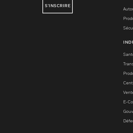
S'INSCRIRE
Auto
Produ
Sécu
IND
Sant
Tran
Prod
Cent
Vent
E-C
Gouv
Défe