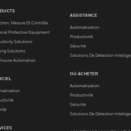
DUCTS
ASSISTANCE
ction, Mesure Et Contrôle
Automatisation
onal Protective Equipment
Productivité
ctivity Solutions
Sécurité
ing Solutions
Solutions De Détection Intellig
house Automation
OÙ ACHETER
ICIEL
Automatisation
matisation
Productivité
ctivité
Sécurité
rité
Solutions De Détection Intellig
VICES