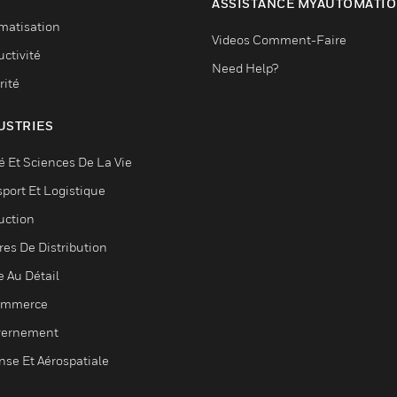
ASSISTANCE MYAUTOMATI
matisation
Videos Comment-Faire
ctivité
Need Help?
rité
USTRIES
é Et Sciences De La Vie
sport Et Logistique
uction
res De Distribution
e Au Détail
ommerce
ernement
nse Et Aérospatiale