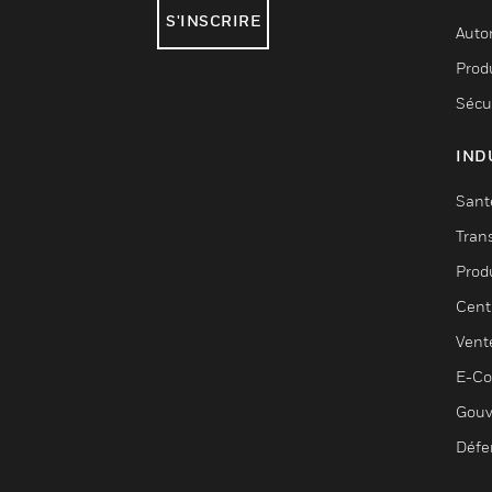
S'INSCRIRE
Auto
Produ
Sécu
IND
Sant
Tran
Prod
Cent
Vent
E-C
Gouv
Défe