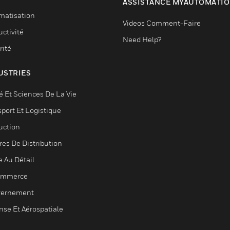
ASSISTANCE MYAUTOMATI
matisation
Videos Comment-Faire
ctivité
Need Help?
rité
USTRIES
é Et Sciences De La Vie
sport Et Logistique
uction
res De Distribution
e Au Détail
ommerce
ernement
nse Et Aérospatiale