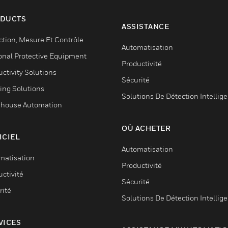
DUCTS
ASSISTANCE
ction, Mesure Et Contrôle
Automatisation
onal Protective Equipment
Productivité
ctivity Solutions
Sécurité
ing Solutions
Solutions De Détection Intellig
house Automation
OÙ ACHETER
ICIEL
Automatisation
matisation
Productivité
ctivité
Sécurité
rité
Solutions De Détection Intellig
VICES