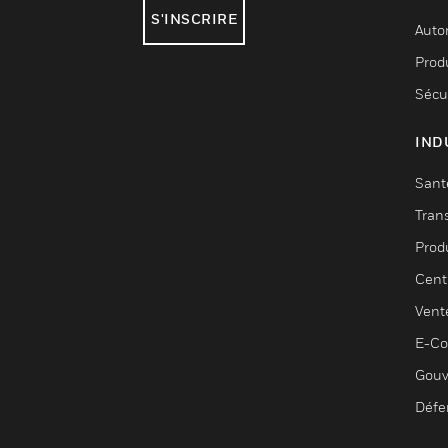
S'INSCRIRE
Auto
Produ
Sécu
IND
Sant
Tran
Prod
Cent
Vent
E-C
Gouv
Défe