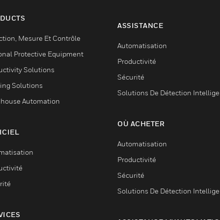
DUCTS
ASSISTANCE
ction, Mesure Et Contrôle
Automatisation
onal Protective Equipment
Productivité
ctivity Solutions
Sécurité
ing Solutions
Solutions De Détection Intellig
house Automation
OÙ ACHETER
ICIEL
Automatisation
matisation
Productivité
ctivité
Sécurité
rité
Solutions De Détection Intellig
VICES