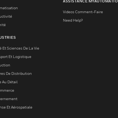
ASSISTANCE MYAUTOMATI
matisation
Videos Comment-Faire
ctivité
Need Help?
rité
USTRIES
é Et Sciences De La Vie
sport Et Logistique
uction
res De Distribution
e Au Détail
ommerce
ernement
nse Et Aérospatiale