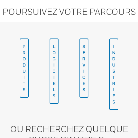
POURSUIVEZ VOTRE PARCOURS
P
L
S
I
R
O
E
N
O
G
R
D
D
I
V
U
U
C
I
S
I
I
C
T
T
E
E
R
S
L
S
I
S
E
S
OU RECHERCHEZ QUELQUE