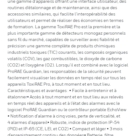
une gamme d’appareils offrant une interface utilisateur, des
routines d’étalonnage et de maintenance, ainsi que des
accessoires similaires, qui facilite l’interopérabilité des
utilisateurs et permet de réaliser des économies en termes
de formation. La gamme ToxiRAE Pro est la première et la
plus importante gamme de détecteurs monogaz personnels
sans fil du marché, capables de surveiller avec fiabilité et
précision une gamme complète de produits chimiques
industriels toxiques (TIC) courants, les composés organiques
volatils (COV), les gaz combustibles, le dioxyde de carbone
(CO2) et l’oxygène (O2). Lorsqu’il est combiné avec le logiciel
ProRAE Guardian, les responsables de la sécurité peuvent
facilement visualiser les données en temps réel sur tous les
appareils ToxiRAE Pro, à tout moment et en tout lieu.
Caractéristiques et avantages : • Facile à entretenir et à
étalonner• Accès à tout moment et en tout lieu aux relevés
en temps réel des appareils et à l’état des alarmes avec le
logiciel ProRAE Guardian ou le contrôleur portable EchoView
• Notification d’alarme à cinq voies, perte de verticalité, et
4 alarmes d’appareil• Robuste, indice de protection IP-54
(PID) et IP-65 (CE, LEI, et CO2) • Compact et léger • 3 mois
d’enregistrement continu des données• Batterie, filtre,