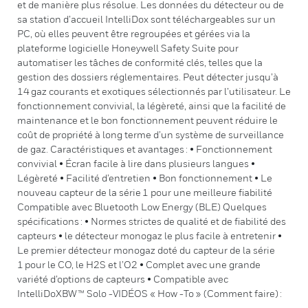
et de manière plus résolue. Les données du détecteur ou de
sa station d’accueil IntelliDox sont téléchargeables sur un
PC, où elles peuvent être regroupées et gérées via la
plateforme logicielle Honeywell Safety Suite pour
automatiser les tâches de conformité clés, telles que la
gestion des dossiers réglementaires. Peut détecter jusqu’à
14 gaz courants et exotiques sélectionnés par l’utilisateur. Le
fonctionnement convivial, la légèreté, ainsi que la facilité de
maintenance et le bon fonctionnement peuvent réduire le
coût de propriété à long terme d’un système de surveillance
de gaz. Caractéristiques et avantages : • Fonctionnement
convivial • Écran facile à lire dans plusieurs langues •
Légèreté • Facilité d’entretien • Bon fonctionnement • Le
nouveau capteur de la série 1 pour une meilleure fiabilité
Compatible avec Bluetooth Low Energy (BLE) Quelques
spécifications : • Normes strictes de qualité et de fiabilité des
capteurs • le détecteur monogaz le plus facile à entretenir •
Le premier détecteur monogaz doté du capteur de la série
1 pour le CO, le H2S et l’O2 • Complet avec une grande
variété d’options de capteurs • Compatible avec
IntelliDoXBW™ Solo -VIDÉOS « How -To » (Comment faire) :