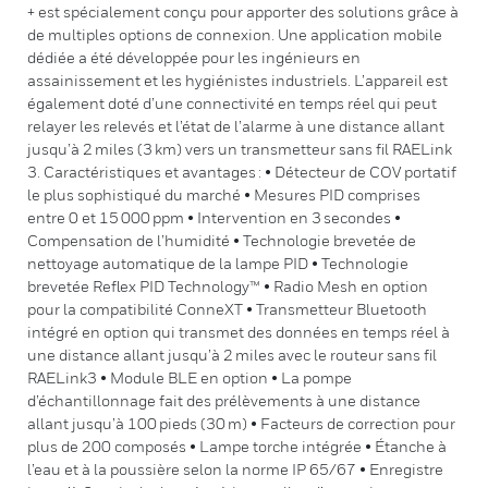
+ est spécialement conçu pour apporter des solutions grâce à
de multiples options de connexion. Une application mobile
dédiée a été développée pour les ingénieurs en
assainissement et les hygiénistes industriels. L’appareil est
également doté d’une connectivité en temps réel qui peut
relayer les relevés et l’état de l’alarme à une distance allant
jusqu’à 2 miles (3 km) vers un transmetteur sans fil RAELink
3. Caractéristiques et avantages : • Détecteur de COV portatif
le plus sophistiqué du marché • Mesures PID comprises
entre 0 et 15 000 ppm • Intervention en 3 secondes •
Compensation de l’humidité • Technologie brevetée de
nettoyage automatique de la lampe PID • Technologie
brevetée Reflex PID Technology™ • Radio Mesh en option
pour la compatibilité ConneXT • Transmetteur Bluetooth
intégré en option qui transmet des données en temps réel à
une distance allant jusqu’à 2 miles avec le routeur sans fil
RAELink3 • Module BLE en option • La pompe
d’échantillonnage fait des prélèvements à une distance
allant jusqu’à 100 pieds (30 m) • Facteurs de correction pour
plus de 200 composés • Lampe torche intégrée • Étanche à
l’eau et à la poussière selon la norme IP 65/67 • Enregistre