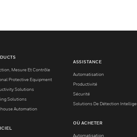
DUCTS
ASSISTANCE
ction, Mesure Et Contrôle
Automatisation
onal Protective Equipment
Productivité
ctivity Solutions
Sécurité
ing Solutions
Solutions De Détection Intellig
house Automation
OÙ ACHETER
ICIEL
Automatisation