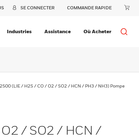
US
SE CONNECTER
COMMANDE RAPIDE
Industries
Assistance
Où Acheter
2500 (LIE / H2S / CO / O2 / SO2 / HCN / PH3 / NH3) Pompe
 O2 / SO2 / HCN /