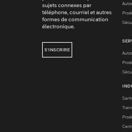
Auto
sujets connexes par
téléphone, courriel et autres
Produ
formes de communication
Sécu
électronique.
SER
S'INSCRIRE
Auto
Produ
Sécu
IND
Sant
Tran
Prod
Cent