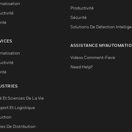
matisation
Productivité
ctivité
Sécurité
rité
Solutions De Détection Intellig
VICES
ASSISTANCE MYAUTOMATI
matisation
Videos Comment-Faire
ctivité
Need Help?
rité
USTRIES
é Et Sciences De La Vie
sport Et Logistique
uction
res De Distribution