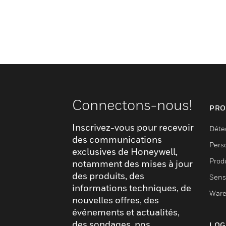
Connectons-nous!
PRO
Inscrivez-vous pour recevoir
Déte
des communications
Pers
exclusives de Honeywell,
Produ
notamment des mises à jour
des produits, des
Sens
informations techniques, de
Ware
nouvelles offres, des
événements et actualités,
des sondages, nos
LOG