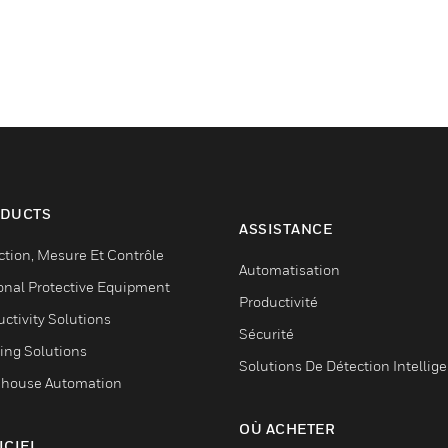
DUCTS
ASSISTANCE
ction, Mesure Et Contrôle
Automatisation
onal Protective Equipment
Productivité
ctivity Solutions
Sécurité
ing Solutions
Solutions De Détection Intellig
house Automation
OÙ ACHETER
ICIEL