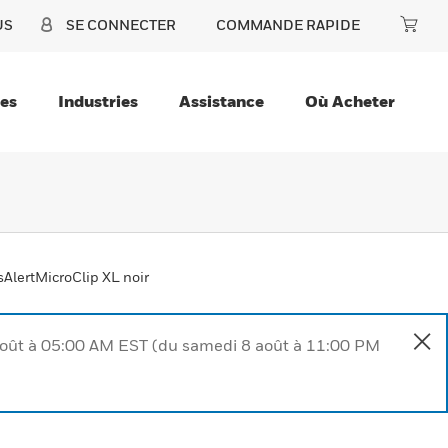
US
SE CONNECTER
COMMANDE RAPIDE
ces
Industries
Assistance
Où Acheter
sAlertMicroClip XL noir
août à 05:00 AM EST (du samedi 8 août à 11:00 PM