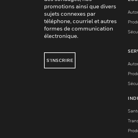
promotions ainsi que divers
Auto
sujets connexes par
téléphone, courriel et autres
Produ
formes de communication
Sécu
électronique.
SER
S'INSCRIRE
Auto
Produ
Sécu
IND
Sant
Tran
Prod