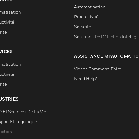
Automatisation
matisation
Productivité
ctivité
Sécurité
rité
Solutions De Détection Intellig
VICES
ASSISTANCE MYAUTOMATI
matisation
Videos Comment-Faire
ctivité
Need Help?
rité
USTRIES
é Et Sciences De La Vie
sport Et Logistique
uction