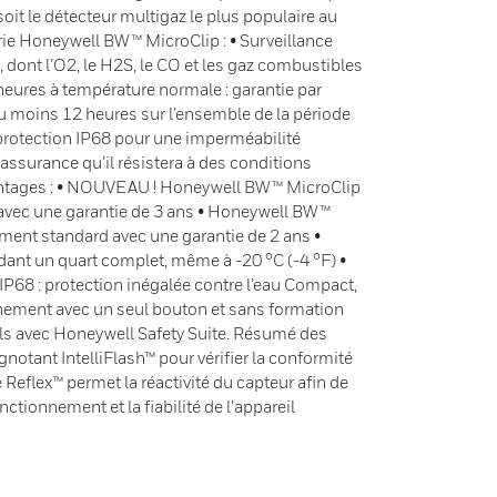
it le détecteur multigaz le plus populaire au
rie Honeywell BW™ MicroClip : • Surveillance
 dont l’O2, le H2S, le CO et les gaz combustibles
heures à température normale : garantie par
u moins 12 heures sur l’ensemble de la période
protection IP68 pour une imperméabilité
’assurance qu’il résistera à des conditions
avantages : • NOUVEAU ! Honeywell BW™ MicroClip
é avec une garantie de 3 ans • Honeywell BW™
ment standard avec une garantie de 2 ans •
ant un quart complet, même à -20 °C (-4 °F) •
P68 : protection inégalée contre l’eau Compact,
tionnement avec un seul bouton et sans formation
ls avec Honeywell Safety Suite. Résumé des
ignotant IntelliFlash™ pour vérifier la conformité
 Reflex™ permet la réactivité du capteur afin de
onctionnement et la fiabilité de l’appareil