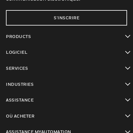
S'INSCRIRE
PRODUCTS
toggle view
LOGICIEL
toggle view
SERVICES
toggle view
INDUSTRIES
toggle view
ASSISTANCE
toggle view
OÙ ACHETER
toggle view
ASSISTANCE MYAUTOMATION