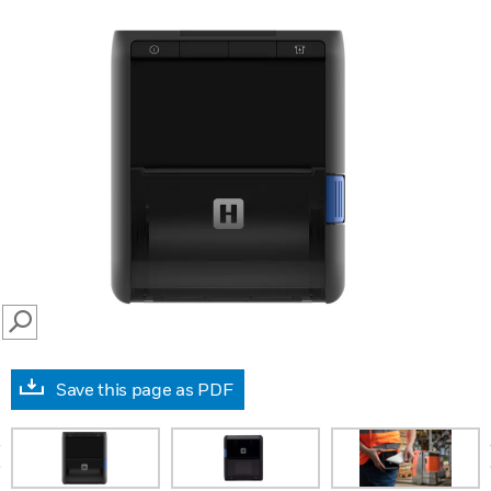
SEARCH
Save this page as PDF
prev