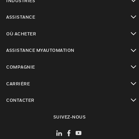
INDUSTRIES
toggle view
ASSISTANCE
toggle view
OÙ ACHETER
toggle view
ASSISTANCE MYAUTOMATION
toggle view
COMPAGNIE
toggle view
CARRIÈRE
toggle view
CONTACTER
toggle view
SUIVEZ-NOUS